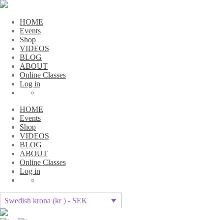
HOME
Events
Shop
VIDEOS
BLOG
ABOUT
Online Classes
Log in
HOME
Events
Shop
VIDEOS
BLOG
ABOUT
Online Classes
Log in
Swedish krona (kr ) - SEK