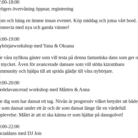
:00-18:00
ögers övervåning öppnar, registrering
m och häng en timme innan eventet. Köp middag och joina vårt bord.
onnecta med nya och gamla vänner!
:00-19:00
ybörjarworkshop med Yana & Oksana
r våra nyfikna gäster som vill testa på denna fantastiska dans som ger o
 mycket. Även för avancerade dansare som vill stötta kizombans
mmunity och hjälpa till att sprida glädje till våra nybörjare.
:00-20:00
edelavancerad workshop med Mårten & Anna
r dig som har dansat ett tag. Nivån är progressiv vilket betyder att både
 som dansat under ett år och de som dansat länge får en värdefull
plevelse. Målet är att ni ska känna er som hjältar på dansgolvet!
:00-22:00
cialdans med DJ Jois