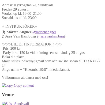
Adress: Kyrkogatan 24, Sundsvall
Fredag 29 augusti
Workshop kl. 19:00–21:00
Socialdans till kl. 23:00
⭐️ INSTRUKTÖRER⭐️
🕺
Mårten Angner
@martenangner
💃
Sara Van Hamburg
@saravanhamburg
✨✨✨BILJETTINFORMATION ✨✨✨
Pris: 200 kr
Early bird: 150 kr vid bokning senast måndag 25 augusti.
Boka din plats:
Maila salsasundsvall@gmail.com och swisha sedan till 123 630 77
14
Ange namn + “Kizomba 29/8” i meddelandet.
Välkommen att dansa med oss!
Copy content
Venue