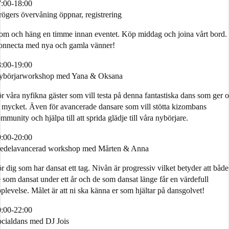
:00-18:00
ögers övervåning öppnar, registrering
m och häng en timme innan eventet. Köp middag och joina vårt bord.
onnecta med nya och gamla vänner!
:00-19:00
ybörjarworkshop med Yana & Oksana
r våra nyfikna gäster som vill testa på denna fantastiska dans som ger o
 mycket. Även för avancerade dansare som vill stötta kizombans
mmunity och hjälpa till att sprida glädje till våra nybörjare.
:00-20:00
edelavancerad workshop med Mårten & Anna
r dig som har dansat ett tag. Nivån är progressiv vilket betyder att både
 som dansat under ett år och de som dansat länge får en värdefull
plevelse. Målet är att ni ska känna er som hjältar på dansgolvet!
:00-22:00
cialdans med DJ Jois