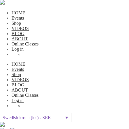
HOME
Events
Shop
VIDEOS
BLOG
ABOUT
Online Classes
Log in
HOME
Events
Shop
VIDEOS
BLOG
ABOUT
Online Classes
Log in
Swedish krona (kr ) - SEK