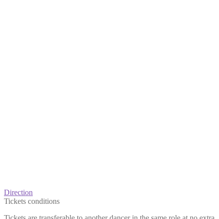
Direction
Tickets conditions
Tickets are transferable to another dancer in the same role at no extra