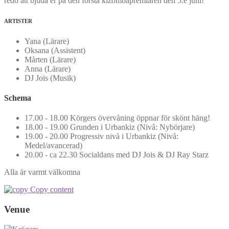
redo att bjuda er på den första kizombapremiären den 5:e juni!
ARTISTER
Yana (Lärare)
Oksana (Assistent)
Mårten (Lärare)
Anna (Lärare)
DJ Jois (Musik)
Schema
17.00 - 18.00 Körgers övervåning öppnar för skönt häng!
18.00 - 19.00 Grunden i Urbankiz (Nivå: Nybörjare)
19.00 - 20.00 Progressiv nivå i Urbankiz (Nivå:
Medel/avancerad)
20.00 - ca 22.30 Socialdans med DJ Jois & DJ Ray Starz
Alla är varmt välkomna
Copy content
Venue