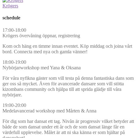
Krögers
schedule
17:00-18:00
Krögers övervåning öppnar, registrering
Kom och häng en timme innan eventet. Köp middag och joina vårt
bord. Connecta med nya och gamla vänner!
18:00-19:00
Nybörjarworkshop med Yana & Oksana
För våra nyfikna gäster som vill testa på denna fantastiska dans som
ger oss så mycket. Även för avancerade dansare som vill stötta
kizombans community och hjälpa till att sprida glädje till våra
nybörjare.
19:00-20:00
Medelavancerad workshop med Mårten & Anna
För dig som har dansat ett tag. Nivån är progressiv vilket betyder att
både de som dansat under ett år och de som dansat länge får en
värdefull upplevelse. Målet är att ni ska känna er som hjältar på
dansgolvet!