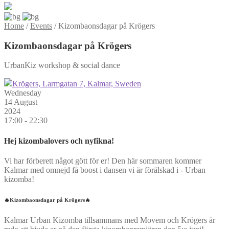
Home
/
Events
/
Kizombaonsdagar på Krögers
Kizombaonsdagar på Krögers
UrbanKiz workshop & social dance
Krögers, Larmgatan 7, Kalmar, Sweden
Wednesday
14 August
2024
17:00 - 22:30
Hej kizombalovers och nyfikna!
Vi har förberett något gött för er! Den här sommaren kommer
Kalmar med omnejd få boost i dansen vi är förälskad i - Urban
kizomba!
🔥Kizombaonsdagar på Krögers🔥
Kalmar Urban Kizomba tillsammans med Movem och Krögers är