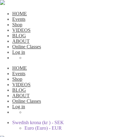
HOME
Events
Shop
VIDEOS
BLOG
ABOUT
Online Classes
Log in
HOME
Events
Shop
VIDEOS
BLOG
ABOUT
Online Classes
Log in
Swedish krona (kr ) - SEK
Euro (Euro) - EUR