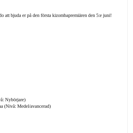
tt bjuda er på den första kizombapremiären den 5:e juni!
å: Nybörjare)
na (Nivå: Medel/avancerad)