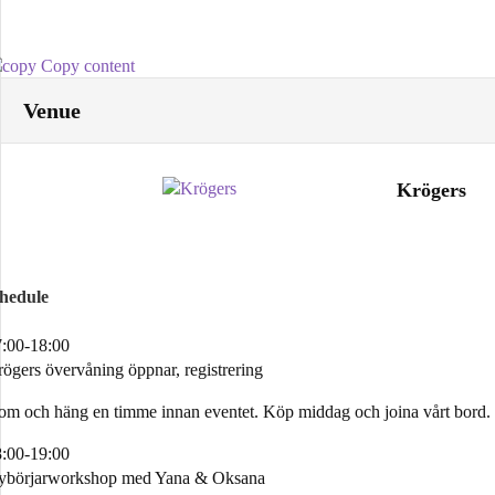
Copy content
Venue
Krögers
chedule
:00-18:00
ögers övervåning öppnar, registrering
m och häng en timme innan eventet. Köp middag och joina vårt bord
:00-19:00
ybörjarworkshop med Yana & Oksana