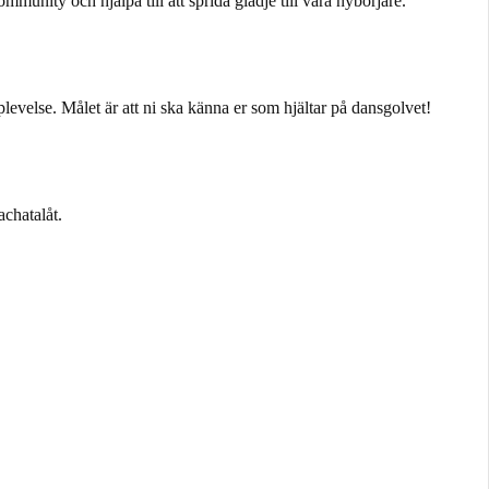
unity och hjälpa till att sprida glädje till våra nybörjare.
levelse. Målet är att ni ska känna er som hjältar på dansgolvet!
achatalåt.