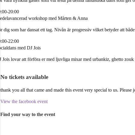
r våra nyfikna gäster som vill testa på denna fantastiska dans som ger o
:00-20:00
edelavancerad workshop med Mårten & Anna
r dig som har dansat ett tag. Nivån är progressiv vilket betyder att båd
:00-22:00
cialdans med DJ Jois
 Jois lovar att förföra er med ljuvliga mixar med urbankiz, ghetto zouk 
No tickets available
thank you all that came and made this event very special to us. Please j
View the facebook event
Find your way to the event