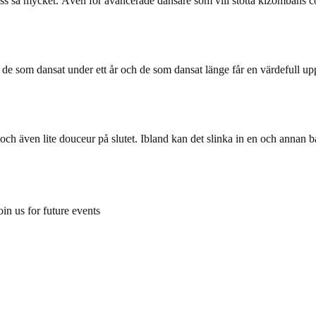
ss så mycket. Även för avancerade dansare som vill stötta kizombans comm
e de som dansat under ett år och de som dansat länge får en värdefull upp
och även lite douceur på slutet. Ibland kan det slinka in en och annan b
oin us for future events