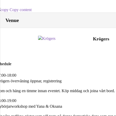
Copy content
Venue
Krögers
chedule
:00-18:00
ögers övervåning öppnar, registrering
m och häng en timme innan eventet. Köp middag och joina vårt bord
:00-19:00
ybörjarworkshop med Yana & Oksana