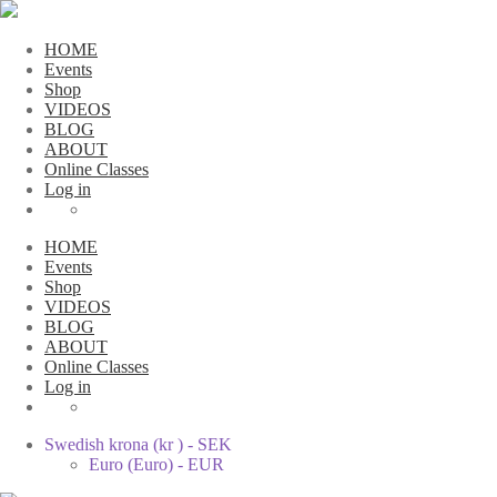
HOME
Events
Shop
VIDEOS
BLOG
ABOUT
Online Classes
Log in
HOME
Events
Shop
VIDEOS
BLOG
ABOUT
Online Classes
Log in
Swedish krona (kr ) - SEK
Euro (Euro) - EUR