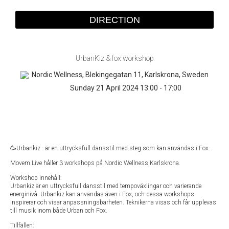
DIRECTION
UrbanKiz & fox workshop
Nordic Wellness, Blekingegatan 11, Karlskrona, Sweden
Sunday
21 April
2024
13:00
-
17:00
🥳Urbankiz - är en uttrycksfull dansstil med steg som kan användas i Fox.
Movem Live håller 3 workshops på Nordic Wellness Karlskrona.
Workshop innehåll:
Urbankiz är en uttrycksfull dansstil med tempoväxlingar och varierande
energinivå. Urbankiz kan användas även i Fox, och dessa workshops
inspirerar och visar anpassningsbarheten. Teknikerna visas och får upplevas
till musik inom både Urban och Fox.
Tillfällen: