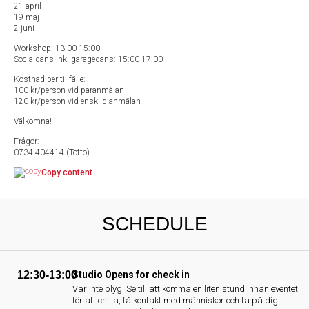
21 april
19 maj
2 juni
Workshop: 13:00-15:00
Socialdans inkl garagedans: 15:00-17:00
Kostnad per tillfälle:
100 kr/person vid paranmälan
120 kr/person vid enskild anmälan
Välkomna!
Frågor:
0734-404414 (Totto)
Copy content
SCHEDULE
12:30-13:00
Studio Opens for check in
Var inte blyg. Se till att komma en liten stund innan eventet
för att chilla, få kontakt med människor och ta på dig