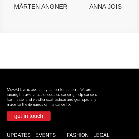
MÅRTEN ANGNER
ANNA JOIS
MoveM Live is created by dancer for dancers. We are
raising the awareness of couples dancing, help dancers
learn faster and we offer cool fashion and gear specially
made for the demands on the dance floor!
get in touch
UPDATES
EVENTS
FASHION
LEGAL